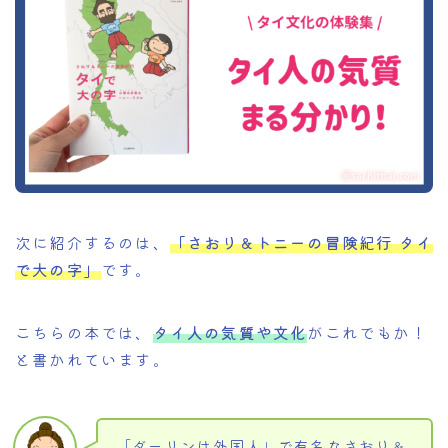
次に紹介するのは、
「さおり＆トニーの冒険紀行 タイ
で大の字」
です。
こちらの本では、
タイ人の気質や文化
がこれでもか！
と書かれています。
「ダーリンは外国人」で有名なさおり＆