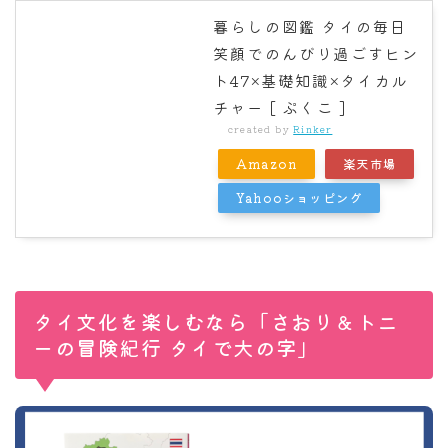
暮らしの図鑑 タイの毎日
笑顔でのんびり過ごすヒン
ト47×基礎知識×タイカル
チャー [ ぷくこ ]
created by
Rinker
Amazon
楽天市場
Yahooショッピング
タイ文化を楽しむなら「さおり＆トニ
ーの冒険紀行 タイで大の字」