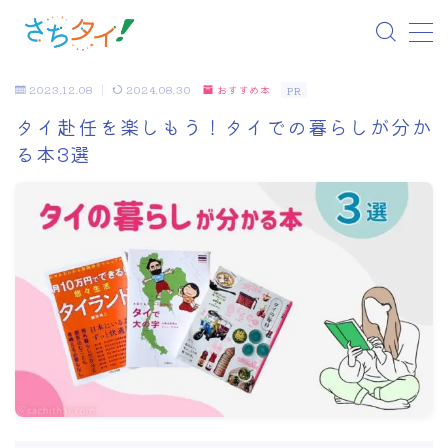
MENU
2023.12.08
2024.08.30
おすすめ本
PR
タイ赴任を楽しもう！タイでの暮らしが分か
ホーム
る本3選
情報収集
引越準備
お金関係
子育て
生活関連